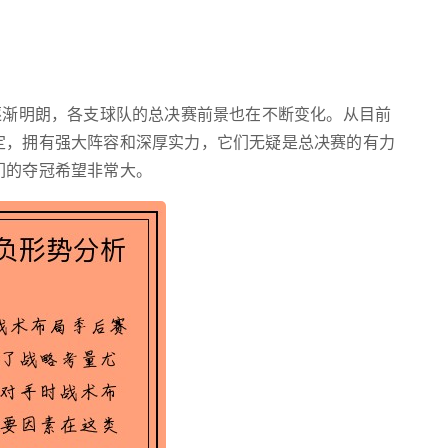
逐渐明朗，各支球队的总决赛前景也在不断变化。从目前
定，拥有强大阵容和深厚实力，它们无疑是总决赛的有力
们的夺冠希望非常大。