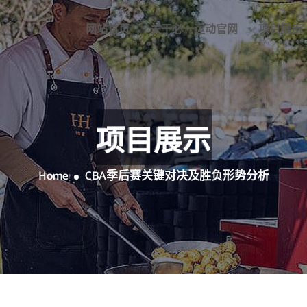
网站首页
关于必一运动官网
项目展示
项目展示
Home
CBA季后赛关键对决及胜负形势分析