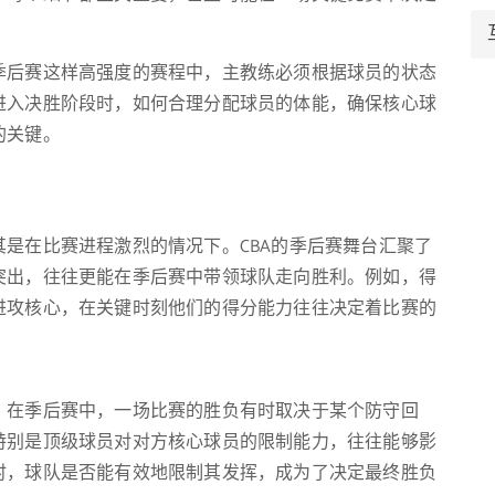
季后赛这样高强度的赛程中，主教练必须根据球员的状态
进入决胜阶段时，如何合理分配球员的体能，确保核心球
的关键。
是在比赛进程激烈的情况下。CBA的季后赛舞台汇聚了
突出，往往更能在季后赛中带领球队走向胜利。例如，得
进攻核心，在关键时刻他们的得分能力往往决定着比赛的
。在季后赛中，一场比赛的胜负有时取决于某个防守回
特别是顶级球员对对方核心球员的限制能力，往往能够影
时，球队是否能有效地限制其发挥，成为了决定最终胜负