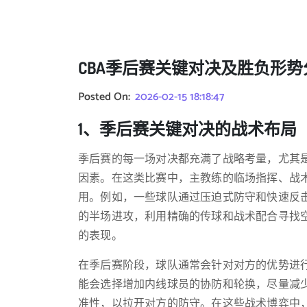
CBA季后赛关键对决及胜负形势
Posted On:
2026-02-15 18:18:47
1、季后赛关键对决的战术布局
季后赛的每一场对决都充满了战略考量，尤其
因素。在这类比赛中，主教练的临场指挥、战
用。例如，一些球队通过压迫式防守和快速反
的半场进攻，利用精确的传球和战术配合寻找
的表现。
在季后赛阶段，球队通常会针对对方的优势进
能会选择增加内线球员的协防和轮换，尽量减
准性，以拉开对方的防守。在这些战术博弈中