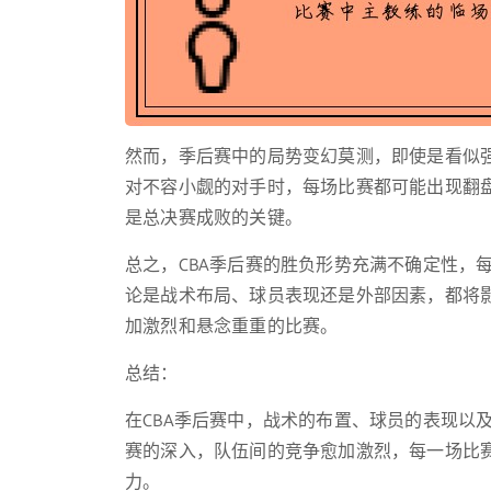
然而，季后赛中的局势变幻莫测，即使是看似
对不容小觑的对手时，每场比赛都可能出现翻
是总决赛成败的关键。
总之，CBA季后赛的胜负形势充满不确定性，
论是战术布局、球员表现还是外部因素，都将
加激烈和悬念重重的比赛。
总结：
在CBA季后赛中，战术的布置、球员的表现以
赛的深入，队伍间的竞争愈加激烈，每一场比
力。