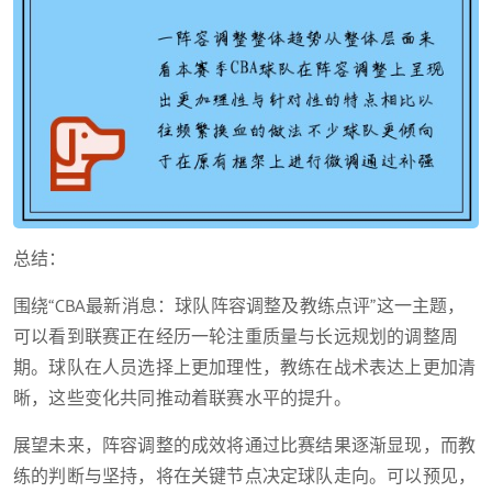
总结：
围绕“CBA最新消息：球队阵容调整及教练点评”这一主题，
可以看到联赛正在经历一轮注重质量与长远规划的调整周
期。球队在人员选择上更加理性，教练在战术表达上更加清
晰，这些变化共同推动着联赛水平的提升。
展望未来，阵容调整的成效将通过比赛结果逐渐显现，而教
练的判断与坚持，将在关键节点决定球队走向。可以预见，