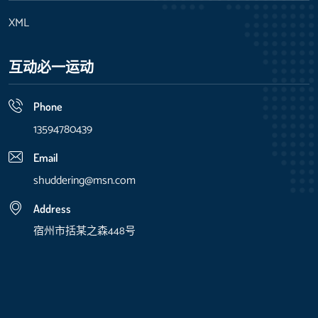
XML
互动必一运动
Phone
13594780439
Email
shuddering@msn.com
Address
宿州市括某之森448号