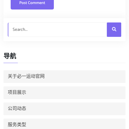
导航
关于必一运动官网
项目展示
公司动态
服务类型