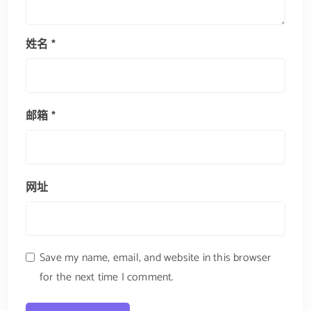
姓名
*
邮箱
*
网址
Save my name, email, and website in this browser
for the next time I comment.