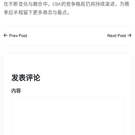
在不断变化与磨合中，CBA的竞争格局仍将持续演进，为赛
季后半程留下更多悬念与看点。
Prev Post
Next Post
发表评论
内容