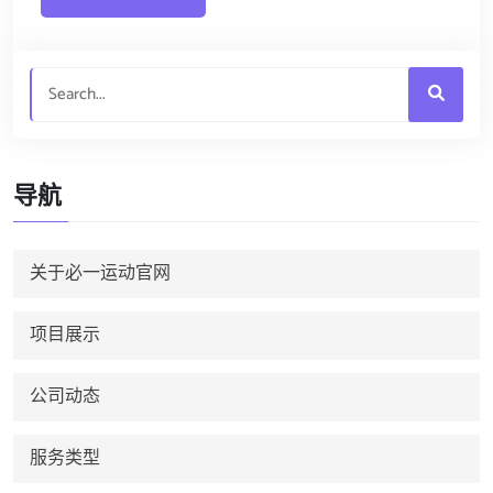
导航
关于必一运动官网
项目展示
公司动态
服务类型