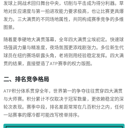
发球上网战术回归舞台中央，切削与平击成为得分利器。草
地对反应速度与第一拍进攻能力要求极高，也让比赛更具爆
发力。三大满贯的不同场地属性，共同构成赛季竞争的多维
图景。
随着夏季硬地大满贯落幕，全年四大满贯尘埃初定。快速球
场强调力量与精准度，夜场氛围更添戏剧张力。多位新生代
球员在纽约赛场崭露头角，老将则用经验稳定发挥。四大满
贯的结果，直接塑造了ATP赛季的权力版图。
二、排名竞争格局
ATP积分体系贯穿全年，世界第一的争夺往往贯穿四大满贯
与大师赛。积分累计不仅取决于冠军数量，更依赖稳定的深
轮次表现。赛季中段，排名差距常常在几百积分之内，任何
一站赛事的爆冷都可能改写榜单排序。