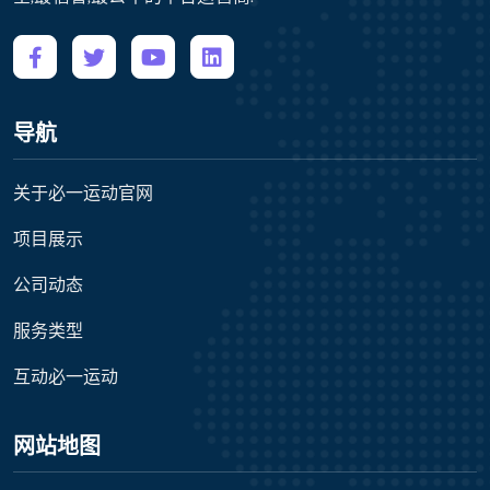
导航
关于必一运动官网
项目展示
公司动态
服务类型
互动必一运动
网站地图