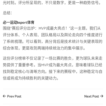
光时刻。评分所呈现的，不只是数字，更是一种趋势信号。
总结：
必一运动bsport体育
围绕“赛后评分出炉：MVP成最大亮点！”这一主题，我们从
评分体系、个人表现、团队格局以及舆论走向四个维度进行
了系统梳理。可以看到，高分背后是技术统计与关键表现的
综合体现，更是攻防两端持续统治力的集中展示。
这份评分榜单不仅记录了一场比赛的胜负，更为球队未来走
势提供了重要参考。当MVP成为最大亮点，意味着球队已经
找到稳定核心与清晰方向。接下来的赛程中，这种稳定与自
信或将成为持续胜利的关键动力。
Prev Post
Next Post