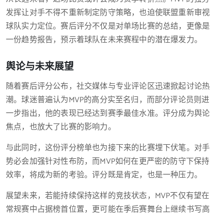
发挥让对手不得不重新制定防守策略，也迫使联盟重新审视
球队实力定位。赛后评分不仅是对单场比赛的总结，更像是
一份趋势报告，预示着球队在未来赛程中的潜在爆发力。
舆论与未来展望
随着赛后评分公布，社交媒体与专业评论区迅速掀起讨论热
潮。球迷普遍认为MVP的高分实至名归，而部分评论员则进
一步指出，他的表现已经达到赛季最佳水准。评分成为舆论
焦点，也放大了比赛的影响力。
与此同时，这份评分榜单也为接下来的比赛埋下伏笔。对手
势必会加强针对性布防，而MVP如何在更严密的防守下保持
效率，将成为新的考验。评分既是肯定，也是一种压力。
展望未来，若能持续保持这样的竞技状态，MVP不仅有望在
常规赛中占据榜首位置，更可能在季后赛舞台上继续书写高