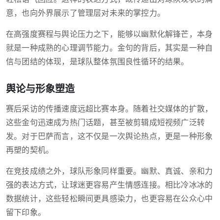
意，也向外界展示了管理层对未来的掌控力。
在高强度赛程与舆论压力之下，能够以幽默化解锋芒，本身
就是一种成熟的心理调节能力。金句的背后，其实是一种自
信与团结的体现，是球队整体氛围良性循环的结果。
舆论与形象塑造
赛后采访的传播速度远超比赛本身。随着社交媒体的扩散，
这些金句迅速成为热门话题，甚至被剪辑成短视频广泛转
发。对于巴萨而言，这不仅是一次舆论热点，更是一种形象
再塑的契机。
在竞技成绩之外，球队形象同样重要。幽默、真诚、亲和力
强的表达方式，让球迷更容易产生情感连接。相比冷冰冰的
数据统计，这些轻松瞬间更具感染力，也更容易在公众心中
留下印象。