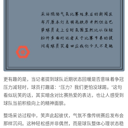
更有趣的是，当记者提到球队近期状态回暖是否意味着争冠
压力减轻时，球员打趣道：“压力？我们更怕没球踢。”这句
看似玩笑的话，其实暗含对比赛热爱的表达，也让人感受到
球队当前积极向上的精神面貌。
整场采访过程中，笑声此起彼伏，气氛不像传统赛后发布会
那样沉闷。这种轻松感并非偶然，而是球队整体心理状态稳