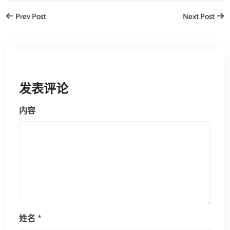
Prev Post
Next Post
发表评论
内容
姓名
*