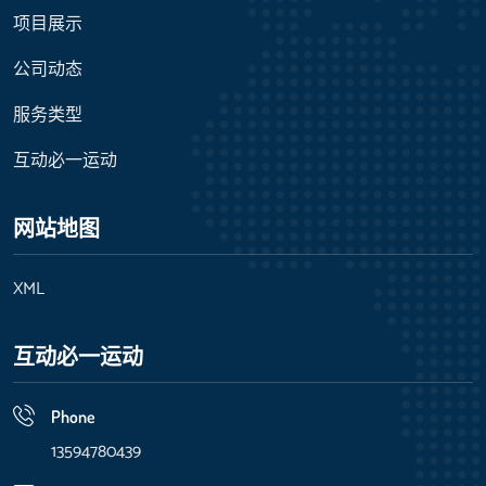
项目展示
公司动态
服务类型
互动必一运动
网站地图
XML
互动必一运动
Phone
13594780439