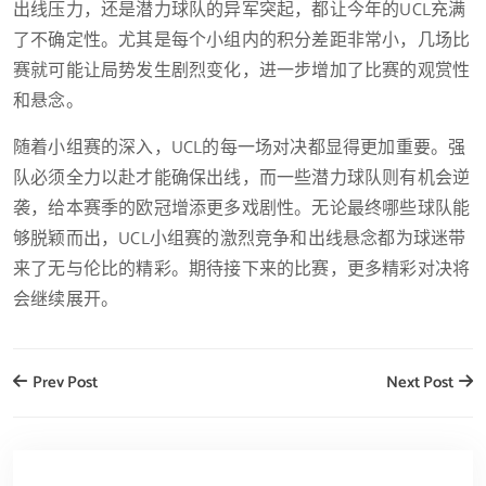
出线压力，还是潜力球队的异军突起，都让今年的UCL充满
了不确定性。尤其是每个小组内的积分差距非常小，几场比
赛就可能让局势发生剧烈变化，进一步增加了比赛的观赏性
和悬念。
随着小组赛的深入，UCL的每一场对决都显得更加重要。强
队必须全力以赴才能确保出线，而一些潜力球队则有机会逆
袭，给本赛季的欧冠增添更多戏剧性。无论最终哪些球队能
够脱颖而出，UCL小组赛的激烈竞争和出线悬念都为球迷带
来了无与伦比的精彩。期待接下来的比赛，更多精彩对决将
会继续展开。
Prev Post
Next Post