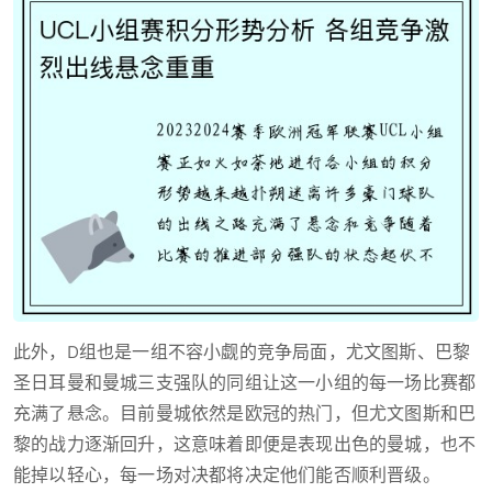
此外，D组也是一组不容小觑的竞争局面，尤文图斯、巴黎
圣日耳曼和曼城三支强队的同组让这一小组的每一场比赛都
充满了悬念。目前曼城依然是欧冠的热门，但尤文图斯和巴
黎的战力逐渐回升，这意味着即便是表现出色的曼城，也不
能掉以轻心，每一场对决都将决定他们能否顺利晋级。