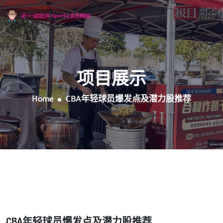
项目展示
Home
CBA年轻球员爆发点及潜力股推荐
CBA年轻球员爆发点及潜力股推荐