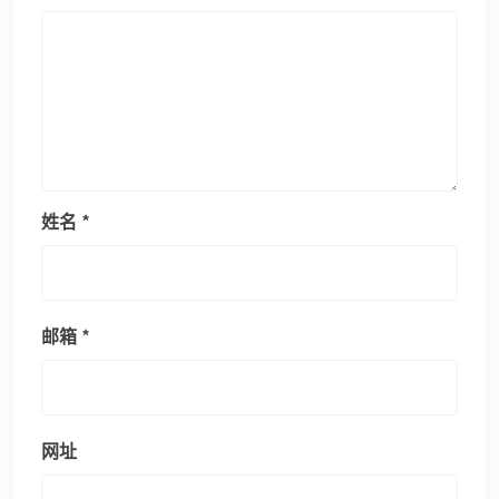
姓名
*
邮箱
*
网址