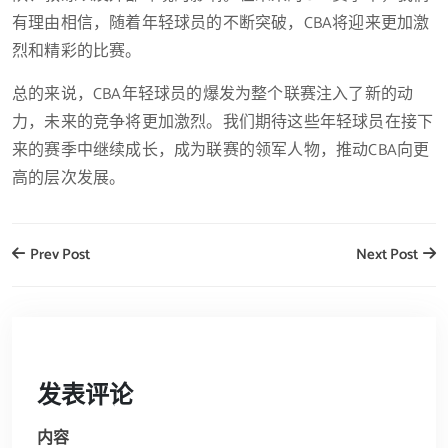
有理由相信，随着年轻球员的不断突破，CBA将迎来更加激
烈和精彩的比赛。
总的来说，CBA年轻球员的爆发为整个联赛注入了新的动
力，未来的竞争将更加激烈。我们期待这些年轻球员在接下
来的赛季中继续成长，成为联赛的领军人物，推动CBA向更
高的层次发展。
Prev Post
Next Post
发表评论
内容